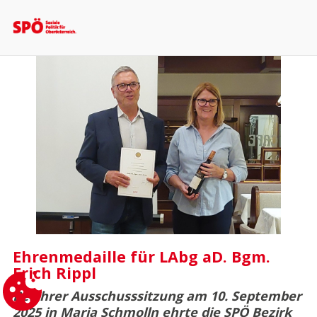
Ehrenmedaille für LAbg aD. Bgm.
Erich Rippl
Bei ihrer Ausschusssitzung am 10. September
2025 in Maria Schmolln ehrte die SPÖ Bezirk